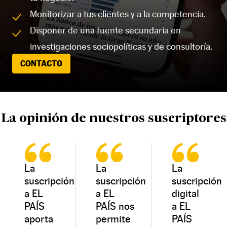
Monitorizar a tus clientes y a la competencia.
Disponer de una fuente secundaria en
investigaciones sociopolíticas y de consultoría.
CONTACTO
La opinión de nuestros suscriptores
La
La
La
suscripción
suscripción
suscripción
a EL
a EL
digital
PAÍS
PAÍS nos
a EL
aporta
permite
PAÍS