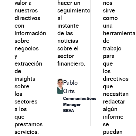
valor a
hacer un
nos
nuestros
seguimiento
sirve
directivos
al
como
con
instante
una
información
de las
herramienta
sobre
noticias
de
negocios
sobre el
trabajo
y
sector
para
extracción
financiero.
que
de
los
insights
directivos
Pablo
sobre
que
Orts
los
necesitan
Communications
sectores
redactar
Manager
a los
algún
BBVA
que
informe
prestamos
se
servicios.
puedan