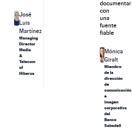
documentar
con
José
una
Luis
fuente
Martínez
fiable
Managing
Director
Media
Mónica
&
Giralt
Telecom
Miembro
of
de la
Hiberus
dirección
de
comunicación
e
imagen
corporativa
del
Banco
Sabadell