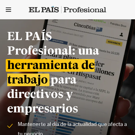
Your Company
Open menu
EL PAÍS
Profesional: una
herramienta de
trabajo
para
directivos y
empresarios
Mantenerte al día de la actualidad que afecta a
tu negocio.